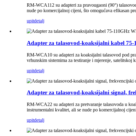
RM-WCA112 su adapteri za pravougaoni (90°) talasovod-ko
nude po komercijalnoj cijeni, što omogućava efikasan 
upit
detalj
Adapter za talasovod-koaksijalni kabel
RM-WCA10 su adapteri za koaksijalni talasovod pod prav
vrhunskim sistemima za testiranje i mjerenje, satelitskoj 
upit
detalj
Adapter za talasovod-koaksijalni signal, 
RM-WCA22 su adapteri za pretvaranje talasovoda u koaks
instrumentalni kvalitet, ali se nude po komercijalnoj c
upit
detalj