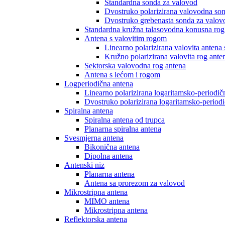
Standardna sonda za valovod
Dvostruko polarizirana valovodna so
Dvostruko grebenasta sonda za valov
Standardna kružna talasovodna konusna rog
Antena s valovitim rogom
Linearno polarizirana valovita antena
Kružno polarizirana valovita rog ante
Sektorska valovodna rog antena
Antena s lećom i rogom
Logperiodična antena
Linearno polarizirana logaritamsko-periodič
Dvostruko polarizirana logaritamsko-period
Spiralna antena
Spiralna antena od trupca
Planarna spiralna antena
Svesmjerna antena
Bikonična antena
Dipolna antena
Antenski niz
Planarna antena
Antena sa prorezom za valovod
Mikrostripna antena
MIMO antena
Mikrostripna antena
Reflektorska antena