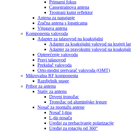
Primarni fokus
Cassegrainova antena
Trostrani kutni reflektor
Antena za napajanje
Zračna antena s lopaticama
Vijugava antena
Komponenta valovoda
Adapter za talasovod na koaksijalni
Adapter za koaksijalni valovod na krajnji lan
Adapter za pravokutni valovod na koaksijal
Opterećenje valovoda
Pravi talasovod
Prekidač valovoda
Orto-modni pretvarač valovoda (OMT)
Mikrovalna RF komponenta
Razdjelnik snage
Pribor za antenu
Stativ za antenu
Drveni tronožac
Tronožac od aluminijske legure
Nosač za montažu antene
Nosač I-tipa
L-tip nosača
Uređaj za prebacivanje polarizacije
Uređaj za rotaciju od 360°