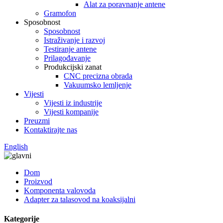
Alat za poravnanje antene
Gramofon
Sposobnost
Sposobnost
Istraživanje i razvoj
Testiranje antene
Prilagođavanje
Produkcijski zanat
CNC precizna obrada
Vakuumsko lemljenje
Vijesti
Vijesti iz industrije
Vijesti kompanije
Preuzmi
Kontaktirajte nas
English
Dom
Proizvod
Komponenta valovoda
Adapter za talasovod na koaksijalni
Kategorije