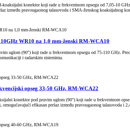
aksijalni konektor koji rade u frekventnom opsegu od 7,05-10 GHz. Diz
prelaz između pravougaonog talasovoda i SMA-ženskog koaksijalnog ko
 75-110GHz WR10 na 1,0 mm-ženski RM-WCA10
im uglom (90°) koji rade u frekventnom opsegu od 75-110 GHz. Preciz
komunikaciji i radarskim sistemima.
frekvencijski opseg 33-50 GHz, RM-WCA22
ijalni konektor pod pravim uglom (90°) koji rade u frekventnom opseg
ijeni, omogućavajući efikasan prelaz između pravougaonog talasovoda i 