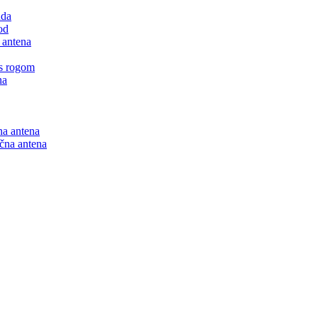
nda
od
 antena
 s rogom
na
na antena
ična antena