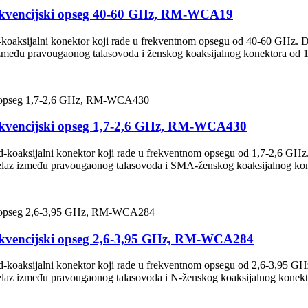
frekvencijski opseg 40-60 GHz, RM-WCA19
ksijalni konektor koji rade u frekventnom opsegu od 40-60 GHz. Dizajn
 između pravougaonog talasovoda i ženskog koaksijalnog konektora od
frekvencijski opseg 1,7-2,6 GHz, RM-WCA430
aksijalni konektor koji rade u frekventnom opsegu od 1,7-2,6 GHz. Diza
prelaz između pravougaonog talasovoda i SMA-ženskog koaksijalnog ko
frekvencijski opseg 2,6-3,95 GHz, RM-WCA284
aksijalni konektor koji rade u frekventnom opsegu od 2,6-3,95 GHz. Di
relaz između pravougaonog talasovoda i N-ženskog koaksijalnog konekt