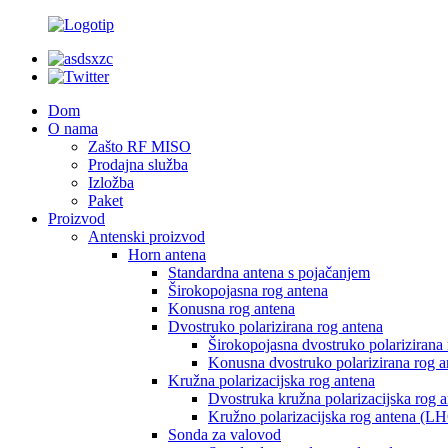
Dom
O nama
Zašto RF MISO
Prodajna služba
Izložba
Paket
Proizvod
Antenski proizvod
Horn antena
Standardna antena s pojačanjem
Širokopojasna rog antena
Konusna rog antena
Dvostruko polarizirana rog antena
Širokopojasna dvostruko polarizirana
Konusna dvostruko polarizirana rog a
Kružna polarizacijska rog antena
Dvostruka kružna polarizacijska rog 
Kružno polarizacijska rog antena (
Sonda za valovod