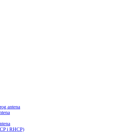
 rog antena
ntena
antena
LHCP i RHCP)