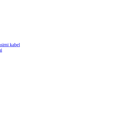
sirni kabel
ni