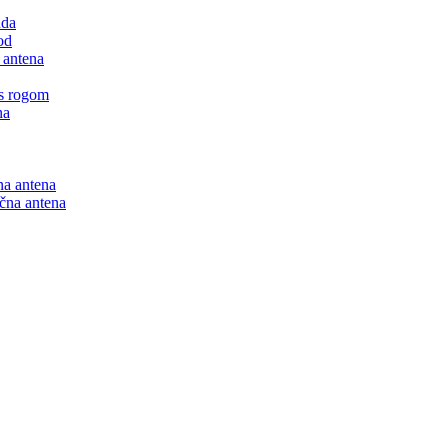
nda
od
 antena
 s rogom
na
na antena
ična antena