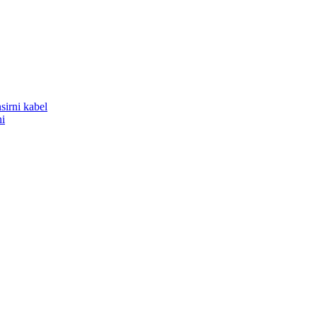
sirni kabel
ni