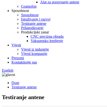
Alat za poravnanje antene
Gramofon
Sposobnost
Sposobnost
Istraživanje i razvoj
Testiranje antene
Prilagođavanje
Produkcijski zanat
CNC precizna obrada
Vakuumsko lemljenje
Vijesti
Vijesti iz industrije
Vijesti kompanije
Preuzmi
Kontaktirajte nas
English
Dom
Testiranje antene
Testiranje antene