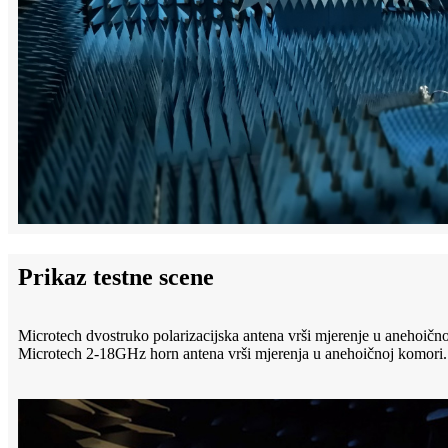
Prikaz testne scene
Microtech dvostruko polarizacijska antena vrši mjerenje u anehoičn
Microtech 2-18GHz horn antena vrši mjerenja u anehoičnoj komori.