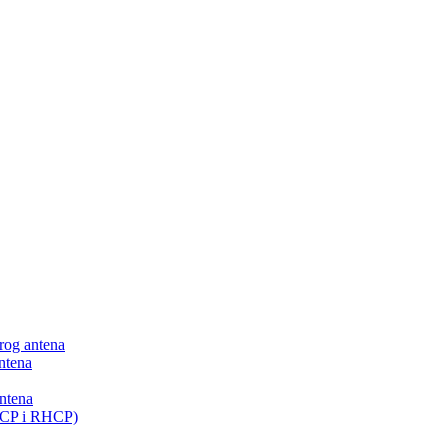
 rog antena
ntena
antena
LHCP i RHCP)