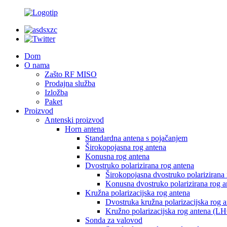
Dom
O nama
Zašto RF MISO
Prodajna služba
Izložba
Paket
Proizvod
Antenski proizvod
Horn antena
Standardna antena s pojačanjem
Širokopojasna rog antena
Konusna rog antena
Dvostruko polarizirana rog antena
Širokopojasna dvostruko polarizirana
Konusna dvostruko polarizirana rog a
Kružna polarizacijska rog antena
Dvostruka kružna polarizacijska rog 
Kružno polarizacijska rog antena (
Sonda za valovod