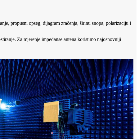
nje, propusni opseg, dijagram zračenja, širinu snopa, polarizaciju i
estiranje. Za mjerenje impedanse antena koristimo najosnovniji