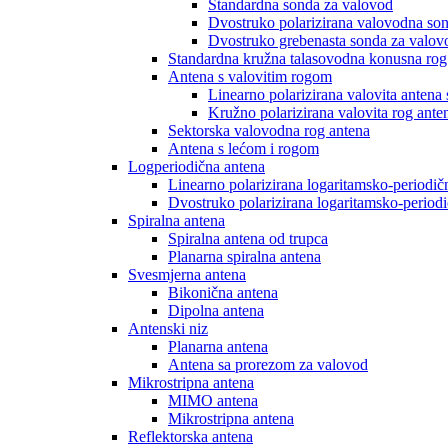
Standardna sonda za valovod
Dvostruko polarizirana valovodna so
Dvostruko grebenasta sonda za valov
Standardna kružna talasovodna konusna rog
Antena s valovitim rogom
Linearno polarizirana valovita antena
Kružno polarizirana valovita rog ante
Sektorska valovodna rog antena
Antena s lećom i rogom
Logperiodična antena
Linearno polarizirana logaritamsko-periodič
Dvostruko polarizirana logaritamsko-period
Spiralna antena
Spiralna antena od trupca
Planarna spiralna antena
Svesmjerna antena
Bikonična antena
Dipolna antena
Antenski niz
Planarna antena
Antena sa prorezom za valovod
Mikrostripna antena
MIMO antena
Mikrostripna antena
Reflektorska antena