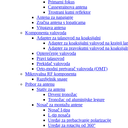
Primarni fokus
Cassegrainova antena
Trostrani kutni reflektor
Antena za napajanje
Zračna antena s lopaticama
Vijugava antena
Komponenta valovoda
Adapter za talasovod na koaksijalni
Adapter za koaksijalni valovod na krajnji lan
Adapter za pravokutni valovod na koaksijal
Opterećenje valovoda
Pravi talasovod
Prekidač valovoda
Orto-modni pretvarač valovoda (OMT)
Mikrovalna RF komponenta
Razdjelnik snage
Pribor za antenu
Stativ za antenu
Drveni tronožac
Tronožac od aluminijske legure
Nosač za montažu antene
Nosač I-tipa
L-tip nosača
Uređaj za prebacivanje polarizacije
Uređaj za rotaciju od 360°