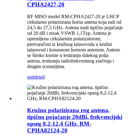
CPHA2427-20
RF MISO model RM-CPHA2427-20 je LHCP
cirkularno polarizirana horna antena koja radi od
24,5 do 27,5 GHz. Antena nudi tipično pojačanje
od 20 dB i nizak VSWR 1,1Typ. Antena je
opremljena cirkularnim polarizatorom,
pretvaračem iz kružnog talasovoda u kružni
talasovod i konusnom hornom antenom. Antene
se široko koriste u testiranju dalekog polja
antena, testiranju radiofrekventnog zračenja i
drugim scenarijima.
upit
detalj
Kružno polarizirana rog antena,
tipično pojačanje 20dBi, frekvencijski
opseg 8,2-12,4 GHz, RM-
CPHA82124-20