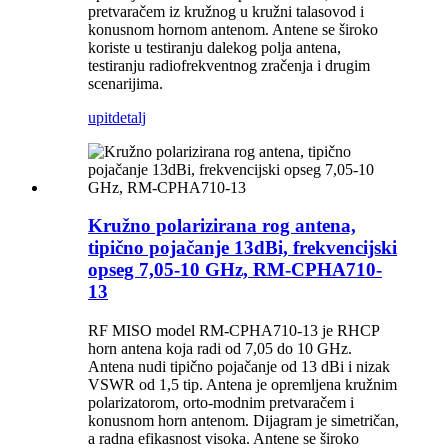
pretvaračem iz kružnog u kružni talasovod i
konusnom hornom antenom. Antene se široko
koriste u testiranju dalekog polja antena,
testiranju radiofrekventnog zračenja i drugim
scenarijima.
upit
detalj
Kružno polarizirana rog antena,
tipično pojačanje 13dBi, frekvencijski
opseg 7,05-10 GHz, RM-CPHA710-
13
RF MISO model RM-CPHA710-13 je RHCP
horn antena koja radi od 7,05 do 10 GHz.
Antena nudi tipično pojačanje od 13 dBi i nizak
VSWR od 1,5 tip. Antena je opremljena kružnim
polarizatorom, orto-modnim pretvaračem i
konusnom horn antenom. Dijagram je simetričan,
a radna efikasnost visoka. Antene se široko