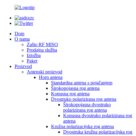
Dom
O nama
Zašto RF MISO
Prodajna služba
Izložba
Paket
Proizvod
Antenski proizvod
Horn antena
Standardna antena s pojačanjem
Širokopojasna rog antena
Konusna rog antena
Dvostruko polarizirana rog antena
Širokopojasna dvostruko
polarizirana rog antena
Konusna dvostruko polarizirana rog
antena
Kružna polarizacijska rog antena
Dvostruka kružna polarizacijska rog