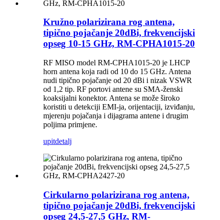
Kružno polarizirana rog antena,
tipično pojačanje 20dBi, frekvencijski
opseg 10-15 GHz, RM-CPHA1015-20
RF MISO model RM-CPHA1015-20 je LHCP
horn antena koja radi od 10 do 15 GHz. Antena
nudi tipično pojačanje od 20 dBi i nizak VSWR
od 1,2 tip. RF portovi antene su SMA-ženski
koaksijalni konektor. Antena se može široko
koristiti u detekciji EMI-ja, orijentaciji, izviđanju,
mjerenju pojačanja i dijagrama antene i drugim
poljima primjene.
upit
detalj
Cirkularno polarizirana rog antena,
tipično pojačanje 20dBi, frekvencijski
opseg 24,5-27,5 GHz, RM-