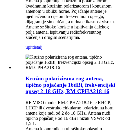
Antena je opremljena kružnim polarizatorom,
kvadratnim kružnim polarizatorom i konusnom
antenom u obliku horne. Pojačanje antene je
ujednačeno u cijelom frekventnom opsegu,
dijagram je simetričan, a radna efikasnost visoka.
Antene se široko koriste u ispitivanju dalekog
polja antena, ispitivanju radiofrekventnog
zračenja i drugim scenarijima.
upit
detalj
Kružno polarizirana rog antena,
tipično pojačanje 16dBi, frekvencijski
opseg 2-18 GHz, RM-CPHA218-16
RF MISO model RM-CPHA218-16 je RHCP,
LHCP ili dvostruko cirkularno polarizirana horn
antena koja radi od 2 do 18 GHz. Antena nudi
tipično pojačanje od 16 dBi i nizak VSWR od
1,5:1.
Antena je opremljena ultraširokopojasnim