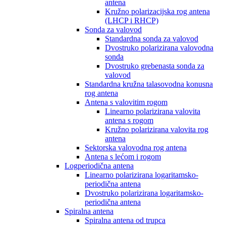
antena
Kružno polarizacijska rog antena
(LHCP i RHCP)
Sonda za valovod
Standardna sonda za valovod
Dvostruko polarizirana valovodna
sonda
Dvostruko grebenasta sonda za
valovod
Standardna kružna talasovodna konusna
rog antena
Antena s valovitim rogom
Linearno polarizirana valovita
antena s rogom
Kružno polarizirana valovita rog
antena
Sektorska valovodna rog antena
Antena s lećom i rogom
Logperiodična antena
Linearno polarizirana logaritamsko-
periodična antena
Dvostruko polarizirana logaritamsko-
periodična antena
Spiralna antena
Spiralna antena od trupca