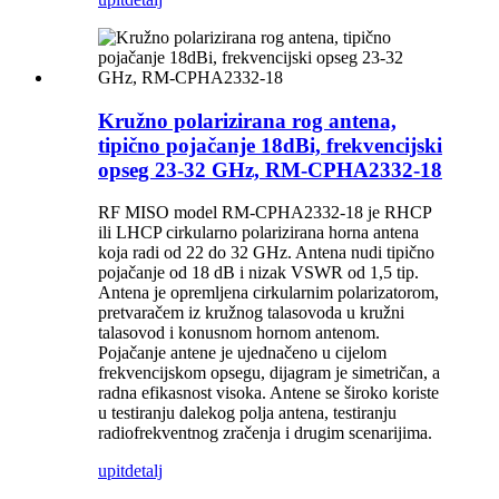
Kružno polarizirana rog antena,
tipično pojačanje 18dBi, frekvencijski
opseg 23-32 GHz, RM-CPHA2332-18
RF MISO model RM-CPHA2332-18 je RHCP
ili LHCP cirkularno polarizirana horna antena
koja radi od 22 do 32 GHz. Antena nudi tipično
pojačanje od 18 dB i nizak VSWR od 1,5 tip.
Antena je opremljena cirkularnim polarizatorom,
pretvaračem iz kružnog talasovoda u kružni
talasovod i konusnom hornom antenom.
Pojačanje antene je ujednačeno u cijelom
frekvencijskom opsegu, dijagram je simetričan, a
radna efikasnost visoka. Antene se široko koriste
u testiranju dalekog polja antena, testiranju
radiofrekventnog zračenja i drugim scenarijima.
upit
detalj