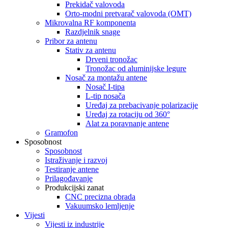
Prekidač valovoda
Orto-modni pretvarač valovoda (OMT)
Mikrovalna RF komponenta
Razdjelnik snage
Pribor za antenu
Stativ za antenu
Drveni tronožac
Tronožac od aluminijske legure
Nosač za montažu antene
Nosač I-tipa
L-tip nosača
Uređaj za prebacivanje polarizacije
Uređaj za rotaciju od 360°
Alat za poravnanje antene
Gramofon
Sposobnost
Sposobnost
Istraživanje i razvoj
Testiranje antene
Prilagođavanje
Produkcijski zanat
CNC precizna obrada
Vakuumsko lemljenje
Vijesti
Vijesti iz industrije