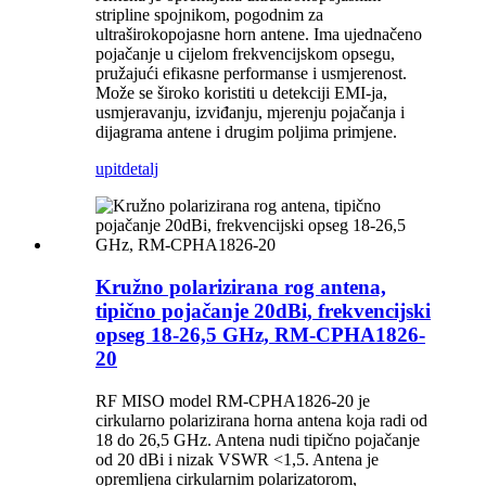
stripline spojnikom, pogodnim za
ultraširokopojasne horn antene. Ima ujednačeno
pojačanje u cijelom frekvencijskom opsegu,
pružajući efikasne performanse i usmjerenost.
Može se široko koristiti u detekciji EMI-ja,
usmjeravanju, izviđanju, mjerenju pojačanja i
dijagrama antene i drugim poljima primjene.
upit
detalj
Kružno polarizirana rog antena,
tipično pojačanje 20dBi, frekvencijski
opseg 18-26,5 GHz, RM-CPHA1826-
20
RF MISO model RM-CPHA1826-20 je
cirkularno polarizirana horna antena koja radi od
18 do 26,5 GHz. Antena nudi tipično pojačanje
od 20 dBi i nizak VSWR <1,5. Antena je
opremljena cirkularnim polarizatorom,