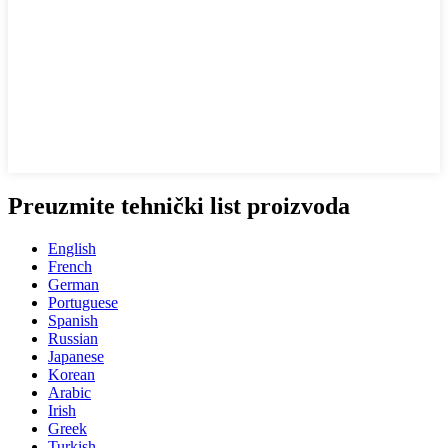
Preuzmite tehnički list proizvoda
English
French
German
Portuguese
Spanish
Russian
Japanese
Korean
Arabic
Irish
Greek
Turkish