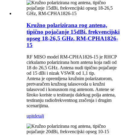
Kružno polarizirana rog antena,
tipično pojačanje 15dBi, frekvencijski
opseg 18-26,5 GHz, RM-CPHA1826-
15
RF MISO model RM-CPHA1826-15 je RHCP
cirkularno polarizirana horn antena koja radi od
18 do 26,5 GHz. Antena nudi tipično pojačanje
od 15 dBi i nizak VSWR od 1,1 tip.
Antena je opremljena kružnim polarizatorom,
pretvaračem kružnog talasovoda u kružni
talasovod i konusnom rog antenom. Antene se
široko koriste u testiranju dalekog polja antena,
testiranju radiofrekventnog zračenja i drugim
scenarijima.
upit
detalj