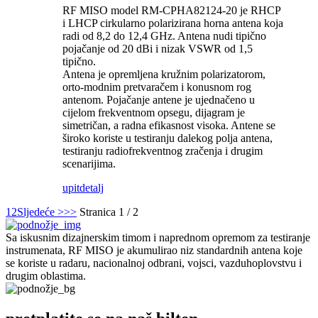
RF MISO model RM-CPHA82124-20 je RHCP
i LHCP cirkularno polarizirana horna antena koja
radi od 8,2 do 12,4 GHz. Antena nudi tipično
pojačanje od 20 dBi i nizak VSWR od 1,5
tipično.
Antena je opremljena kružnim polarizatorom,
orto-modnim pretvaračem i konusnom rog
antenom. Pojačanje antene je ujednačeno u
cijelom frekventnom opsegu, dijagram je
simetričan, a radna efikasnost visoka. Antene se
široko koriste u testiranju dalekog polja antena,
testiranju radiofrekventnog zračenja i drugim
scenarijima.
upit
detalj
1
2
Sljedeće >
>>
Stranica 1 / 2
Sa iskusnim dizajnerskim timom i naprednom opremom za testiranje
instrumenata, RF MISO je akumulirao niz standardnih antena koje
se koriste u radaru, nacionalnoj odbrani, vojsci, vazduhoplovstvu i
drugim oblastima.