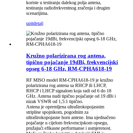
koriste u testiranju dalekog polja antena,
testiranju radiofrekventnog zračenja i drugim
scenarijima.
upit
detalj
Kružno polarizirana rog antena,
tipično pojačanje 19dBi, frekvencijski
opseg 6-18 GHz, RM-CPHA618-19
RF MISO model RM-CPHA618-19 je kružno
polarizirana rog antena sa RHCP ili LHCP,
RHCP i LHCP signalom koja radi od 6 do 18
GHz. Antena nudi tipično pojačanje od 19 dBi i
nizak VSWR od 1,5:1 tipično.
Antena je opremljena ultraširokopojasnim
stripline spojnikom, pogodnim za
ultraširokopojasne horn antene. Ima ujednačeno
pojačanje u cijelom frekvencijskom opsegu,
pružajući efikasne performanse i usmjerenost.