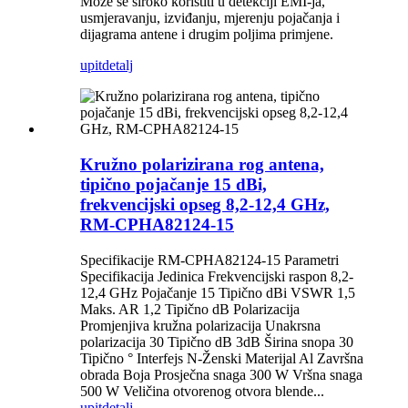
Može se široko koristiti u detekciji EMI-ja,
usmjeravanju, izviđanju, mjerenju pojačanja i
dijagrama antene i drugim poljima primjene.
upit
detalj
Kružno polarizirana rog antena,
tipično pojačanje 15 dBi,
frekvencijski opseg 8,2-12,4 GHz,
RM-CPHA82124-15
Specifikacije RM-CPHA82124-15 Parametri
Specifikacija Jedinica Frekvencijski raspon 8,2-
12,4 GHz Pojačanje 15 Tipično dBi VSWR 1,5
Maks. AR 1,2 Tipično dB Polarizacija
Promjenjiva kružna polarizacija Unakrsna
polarizacija 30 Tipično dB 3dB Širina snopa 30
Tipično ° Interfejs N-Ženski Materijal Al Završna
obrada Boja Prosječna snaga 300 W Vršna snaga
500 W Veličina otvorenog otvora blende...
upit
detalj