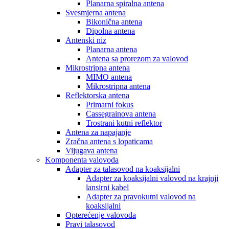
Planarna spiralna antena
Svesmjerna antena
Bikonična antena
Dipolna antena
Antenski niz
Planarna antena
Antena sa prorezom za valovod
Mikrostripna antena
MIMO antena
Mikrostripna antena
Reflektorska antena
Primarni fokus
Cassegrainova antena
Trostrani kutni reflektor
Antena za napajanje
Zračna antena s lopaticama
Vijugava antena
Komponenta valovoda
Adapter za talasovod na koaksijalni
Adapter za koaksijalni valovod na krajnji
lansirni kabel
Adapter za pravokutni valovod na
koaksijalni
Opterećenje valovoda
Pravi talasovod