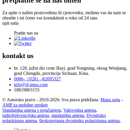
pretplatite se na naš bilten
Za upite o našim proizvodima ili cjenovniku, molimo vas da nam se
obratite i mi ćemo vas kontaktirati u roku od 24 sata.
upit sada
Pratite nas na
kontakt
us
br. 128, južni dio ceste Bayi, grad Yongning, okrug Wenjiang,
grad Chengdu, provincija Sichuan, Kina.
0086-（028）-82695327
info@rf-miso.com
18819803155
© Autorsko pravo - 2019-2026: Sva prava pridržana.
Mapa sajta
-
AMP za mobilne uređaje
Standardna antena s pojačanjem
,
Valovodna antena
,
radiofrekvencijska antena
,
standardna antena
,
Dvostruko
polarizirana antena
,
širokopojasna dvostruko polarizirana antena
,