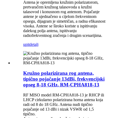
Antena je opremljena kružnim polarizatorom,
pretvaračem kružnog talasovoda u kružni
talasovod i konusnom rog antenom. Pojačanje
antene je ujednačeno u cijelom frekventnom
opsegu, dijagram je simetričan, a radna efikasnost
visoka. Antene se široko koriste u ispitivanju
dalekog polja antena, ispitivanju
radiofrekventnog zračenja i drugim scenarijima.
upit
detalj
Kružno polarizirana rog antena,
tipično pojačanje 13dBi, frekvencijski
opseg 8-18 GHz, RM-CPHA818-13
RF MISO model RM-CPHA818-13 je RHCP ili
LHCP cirkularno polarizirana horna antena koja
radi od 8 do 18 GHz. Antena nudi tipično
pojačanje od 13 dBi i nizak VSWR od 1,5
tipično.