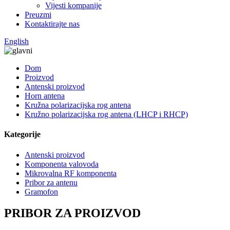
Vijesti kompanije
Preuzmi
Kontaktirajte nas
English
Dom
Proizvod
Antenski proizvod
Horn antena
Kružna polarizacijska rog antena
Kružno polarizacijska rog antena (LHCP i RHCP)
Kategorije
Antenski proizvod
Komponenta valovoda
Mikrovalna RF komponenta
Pribor za antenu
Gramofon
PRIBOR ZA PROIZVOD