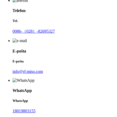
Telefon
Tel.
0086-（028）-82695327
E-pošta
E-pošta
info@rf-miso.com
WhatsApp
WhatsApp
18819803155