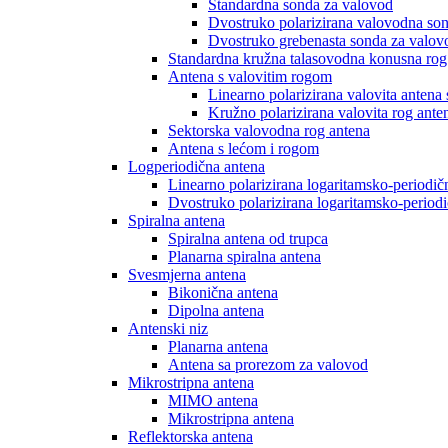
Standardna sonda za valovod
Dvostruko polarizirana valovodna so
Dvostruko grebenasta sonda za valov
Standardna kružna talasovodna konusna rog
Antena s valovitim rogom
Linearno polarizirana valovita antena
Kružno polarizirana valovita rog ante
Sektorska valovodna rog antena
Antena s lećom i rogom
Logperiodična antena
Linearno polarizirana logaritamsko-periodič
Dvostruko polarizirana logaritamsko-period
Spiralna antena
Spiralna antena od trupca
Planarna spiralna antena
Svesmjerna antena
Bikonična antena
Dipolna antena
Antenski niz
Planarna antena
Antena sa prorezom za valovod
Mikrostripna antena
MIMO antena
Mikrostripna antena
Reflektorska antena