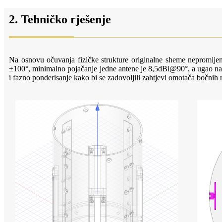
2. Tehničko rješenje
Na osnovu očuvanja fizičke strukture originalne sheme nepromijenj
±100°, minimalno pojačanje jedne antene je 8,5dBi@90°, a ugao nagi
i fazno ponderisanje kako bi se zadovoljili zahtjevi omotača bočnih r