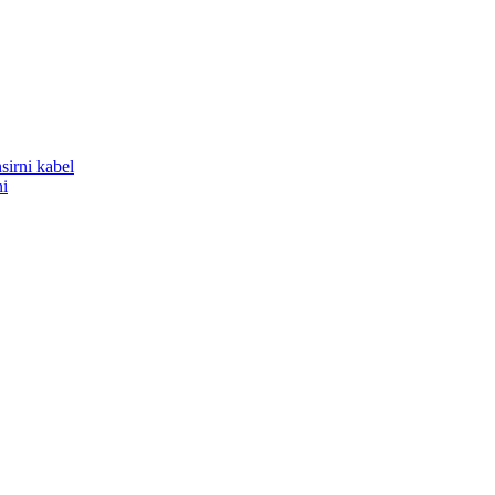
sirni kabel
ni