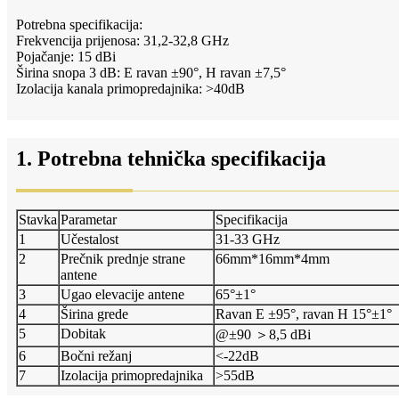
Potrebna specifikacija:
Frekvencija prijenosa: 31,2-32,8 GHz
Pojačanje: 15 dBi
Širina snopa 3 dB: E ravan ±90°, H ravan ±7,5°
Izolacija kanala primopredajnika: >40dB
1. Potrebna tehnička specifikacija
Stavka
Parametar
Specifikacija
1
Učestalost
31-33 GHz
2
Prečnik prednje strane
66mm*16mm*4mm
antene
3
Ugao elevacije antene
65°±1°
4
Širina grede
Ravan E ±95°, ravan H 15°±1°
5
Dobitak
@±90 ＞8,5 dBi
6
Bočni režanj
<-22dB
7
Izolacija primopredajnika
>55dB