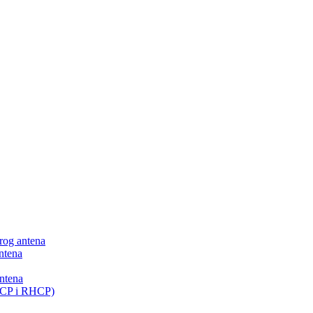
 rog antena
ntena
antena
LHCP i RHCP)