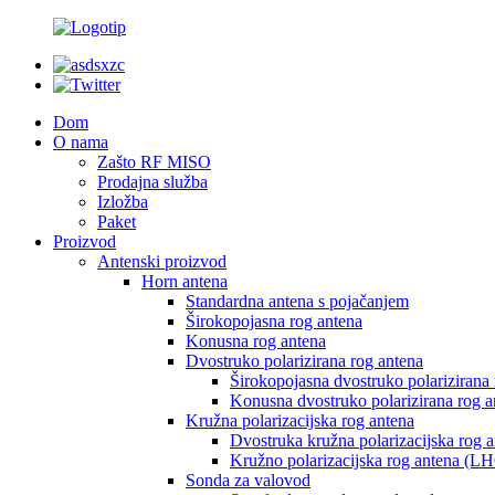
Dom
O nama
Zašto RF MISO
Prodajna služba
Izložba
Paket
Proizvod
Antenski proizvod
Horn antena
Standardna antena s pojačanjem
Širokopojasna rog antena
Konusna rog antena
Dvostruko polarizirana rog antena
Širokopojasna dvostruko polarizirana
Konusna dvostruko polarizirana rog a
Kružna polarizacijska rog antena
Dvostruka kružna polarizacijska rog 
Kružno polarizacijska rog antena (
Sonda za valovod