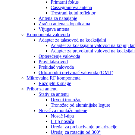
Primarni fokus
Cassegrainova antena
Trostrani kutni reflektor
Antena za napajanje
Zračna antena s lopaticama
Vijugava antena
Komponenta valovoda
Adapter za talasovod na koaksijalni
Adapter za koaksijalni valovod na krajnji lan
Adapter za pravokutni valovod na koaksijal
Opterećenje valovoda
Pravi talasovod
Prekidač valovoda
Orto-modni pretvarač valovoda (OMT)
Mikrovalna RF komponenta
Razdjelnik snage
Pribor za antenu
Stativ za antenu
Drveni tronožac
Tronožac od aluminijske legure
Nosač za montažu antene
Nosač I-tipa
L-tip nosača
Uređaj za prebacivanje polarizacije
Uređaj za rotaciju od 360°