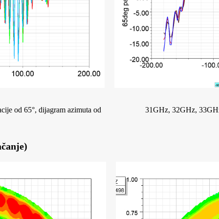
ije od 65°, dijagram azimuta od
31GHz, 32GHz, 33GHz je
ačanje)