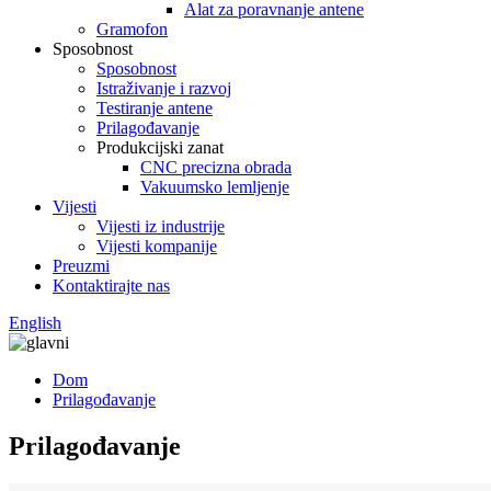
Alat za poravnanje antene
Gramofon
Sposobnost
Sposobnost
Istraživanje i razvoj
Testiranje antene
Prilagođavanje
Produkcijski zanat
CNC precizna obrada
Vakuumsko lemljenje
Vijesti
Vijesti iz industrije
Vijesti kompanije
Preuzmi
Kontaktirajte nas
English
Dom
Prilagođavanje
Prilagođavanje