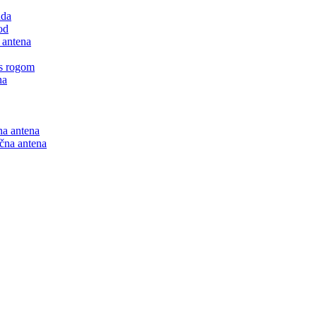
nda
od
 antena
 s rogom
na
na antena
ična antena