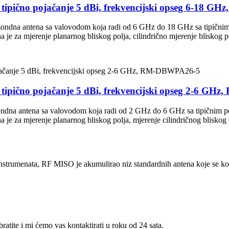
, tipično pojačanje 5 dBi, frekvencijski opseg 6-18
ondna antena sa valovodom koja radi od 6 GHz do 18 GHz sa tipični
 je za mjerenje planarnog bliskog polja, cilindrično mjerenje bliskog pol
 tipično pojačanje 5 dBi, frekvencijski opseg 2-6 G
dna antena sa valovodom koja radi od 2 GHz do 6 GHz sa tipičnim 
 je za mjerenje planarnog bliskog polja, mjerenje cilindričnog bliskog p
strumenata, RF MISO je akumulirao niz standardnih antena koje se kori
atite i mi ćemo vas kontaktirati u roku od 24 sata.