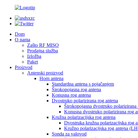
Dom
O nama
Zašto RF MISO
Prodajna služba
Izložba
Paket
Proizvod
Antenski proizvod
Horn antena
Standardna antena s pojačanjem
Širokopojasna rog antena
Konusna rog antena
Dvostruko polarizirana rog antena
Širokopojasna dvostruko polarizirana
Konusna dvostruko polarizirana rog a
Kružna polarizacijska rog antena
Dvostruka kružna polarizacijska rog 
Kružno polarizacijska rog antena (
Sonda za valovod