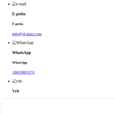
E-pošta
E-pošta
info@rf-miso.com
WhatsApp
WhatsApp
18819803155
Vrh