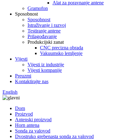
Alat za poravnanje antene
Gramofon
Sposobnost
Sposobnost
Istraživanje i razvoj
Testiranje antene
Prilagođavanje
Produkcijski zanat
CNC precizna obrada
Vakuumsko lemljenje
Vijesti
Vijesti iz industrije
Vijesti kompanije
Preuzmi
Kontaktirajte nas
English
Dom
Proizvod
Antenski proizvod
Horn antena
Sonda za valovod
Dvostruko grebenasta sonda za valovod