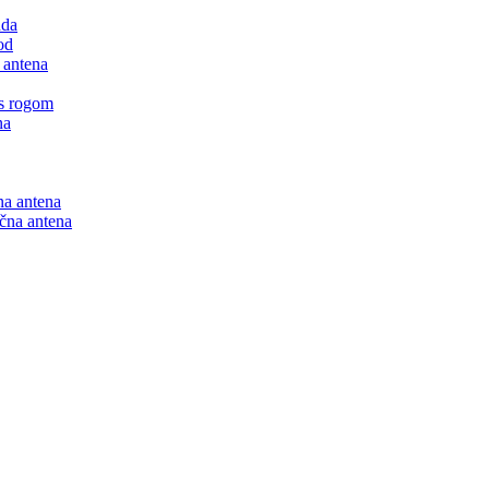
nda
od
 antena
 s rogom
na
na antena
ična antena