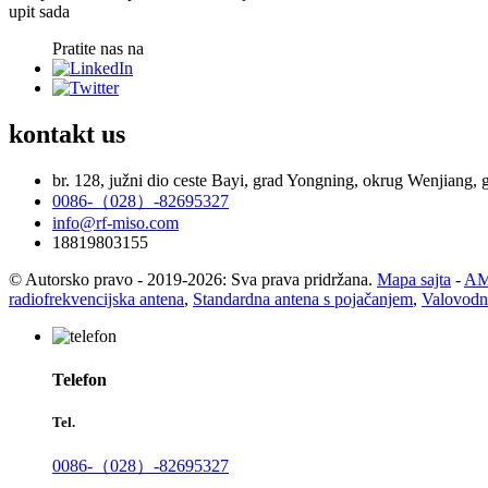
upit sada
Pratite nas na
kontakt
us
br. 128, južni dio ceste Bayi, grad Yongning, okrug Wenjiang,
0086-（028）-82695327
info@rf-miso.com
18819803155
© Autorsko pravo - 2019-2026: Sva prava pridržana.
Mapa sajta
-
AMP
radiofrekvencijska antena
,
Standardna antena s pojačanjem
,
Valovodn
Telefon
Tel.
0086-（028）-82695327