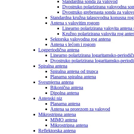
Standardna sonda za valovod
Dvostruko polarizirana valovodna so
Dvostruko grebenasta sonda za valov
Standardna kružna talasovodna konusna rog
Antena s valovitim rogom
Linearno polarizirana valovita antena
Kružno polarizirana valovita rog ante
Sektorska valovodna rog antena
Antena s lećom i rogom
Logperiodična antena
Linearno polarizirana logaritamsko-periodič
Dvostruko polarizirana logaritamsko-period
Spiralna antena
Spiralna antena od trupca
Planarna spiralna antena
Svesmjerna antena
Bikonična antena
Dipolna antena
Antenski niz
Planarna antena
Antena sa prorezom za valovod
Mikrostripna antena
MIMO antena
Mikrostripna antena
Reflektorska antena