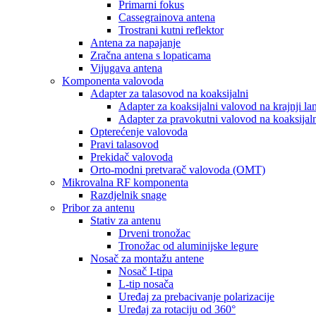
Primarni fokus
Cassegrainova antena
Trostrani kutni reflektor
Antena za napajanje
Zračna antena s lopaticama
Vijugava antena
Komponenta valovoda
Adapter za talasovod na koaksijalni
Adapter za koaksijalni valovod na krajnji lan
Adapter za pravokutni valovod na koaksijal
Opterećenje valovoda
Pravi talasovod
Prekidač valovoda
Orto-modni pretvarač valovoda (OMT)
Mikrovalna RF komponenta
Razdjelnik snage
Pribor za antenu
Stativ za antenu
Drveni tronožac
Tronožac od aluminijske legure
Nosač za montažu antene
Nosač I-tipa
L-tip nosača
Uređaj za prebacivanje polarizacije
Uređaj za rotaciju od 360°