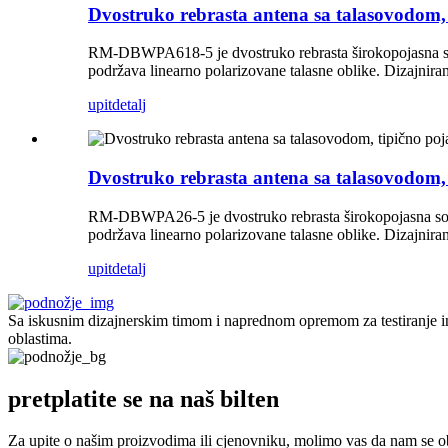
Dvostruko rebrasta antena sa talasovodom
RM-DBWPA618-5 je dvostruko rebrasta širokopojasna s
podržava linearno polarizovane talasne oblike. Dizajnirana
upit
detalj
Dvostruko rebrasta antena sa talasovodom,
RM-DBWPA26-5 je dvostruko rebrasta širokopojasna son
podržava linearno polarizovane talasne oblike. Dizajnirana
upit
detalj
Sa iskusnim dizajnerskim timom i naprednom opremom za testiranje in
oblastima.
pretplatite se na naš bilten
Za upite o našim proizvodima ili cjenovniku, molimo vas da nam se obr