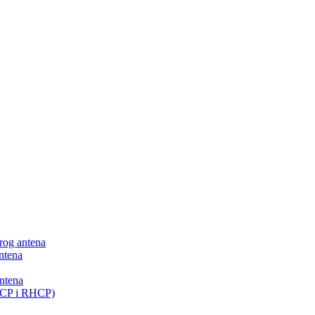
 rog antena
ntena
antena
LHCP i RHCP)