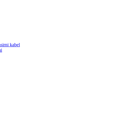
sirni kabel
ni