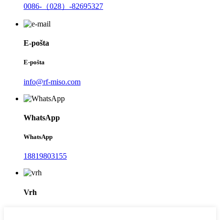
0086-（028）-82695327
E-pošta
E-pošta
info@rf-miso.com
WhatsApp
WhatsApp
18819803155
Vrh