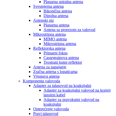
Planarna spiralna antena
Svesmjerna antena
Bikonična antena
Dipolna antena
Antenski niz
Planarna antena
Antena sa prorezom za valovod
Mikrostripna antena
MIMO antena
Mikrostripna antena
Reflektorska antena
Primarni fokus
Cassegrainova antena
Trostrani kutni reflektor
Antena za napajanje
Zračna antena s lopaticama
Vijugava antena
Komponenta valovoda
Adapter za talasovod na koaksijalni
Adapter za koaksijalni valovod na krajnji
lansirni kabel
Adapter za pravokutni valovod na
koaksijalni
Opterećenje valovoda
Pravi talasovod