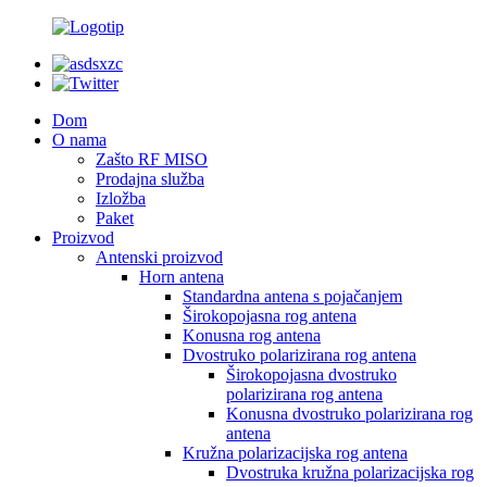
Dom
O nama
Zašto RF MISO
Prodajna služba
Izložba
Paket
Proizvod
Antenski proizvod
Horn antena
Standardna antena s pojačanjem
Širokopojasna rog antena
Konusna rog antena
Dvostruko polarizirana rog antena
Širokopojasna dvostruko
polarizirana rog antena
Konusna dvostruko polarizirana rog
antena
Kružna polarizacijska rog antena
Dvostruka kružna polarizacijska rog