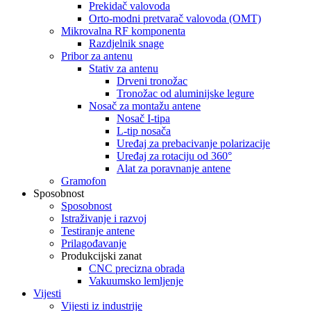
Prekidač valovoda
Orto-modni pretvarač valovoda (OMT)
Mikrovalna RF komponenta
Razdjelnik snage
Pribor za antenu
Stativ za antenu
Drveni tronožac
Tronožac od aluminijske legure
Nosač za montažu antene
Nosač I-tipa
L-tip nosača
Uređaj za prebacivanje polarizacije
Uređaj za rotaciju od 360°
Alat za poravnanje antene
Gramofon
Sposobnost
Sposobnost
Istraživanje i razvoj
Testiranje antene
Prilagođavanje
Produkcijski zanat
CNC precizna obrada
Vakuumsko lemljenje
Vijesti
Vijesti iz industrije