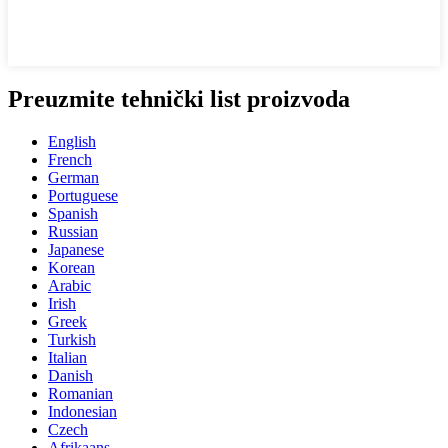
Preuzmite tehnički list proizvoda
English
French
German
Portuguese
Spanish
Russian
Japanese
Korean
Arabic
Irish
Greek
Turkish
Italian
Danish
Romanian
Indonesian
Czech
Afrikaans