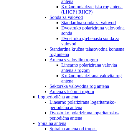
antena
Kružno polarizacijska rog antena
(LHCP i RHCP)
Sonda za valovod
Standardna sonda za valovod
Dvostruko polarizirana valovodna
sonda
Dvostruko grebenasta sonda za
valovod
Standardna kružna talasovodna konusna
rog antena
Antena s valovitim rogom
Linearno polarizirana valovita
antena s rogom
Kružno polarizirana valovita rog
antena
Sektorska valovodna rog antena
Antena s lećom i rogom
Logperiodična antena
Linearno polarizirana logaritamsko-
periodična antena
Dvostruko polarizirana logaritamsko-
periodična antena
Spiralna antena
Spiralna antena od trupca