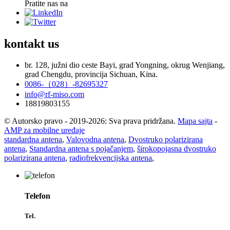
Pratite nas na
kontakt
us
br. 128, južni dio ceste Bayi, grad Yongning, okrug Wenjiang,
grad Chengdu, provincija Sichuan, Kina.
0086-（028）-82695327
info@rf-miso.com
18819803155
© Autorsko pravo - 2019-2026: Sva prava pridržana.
Mapa sajta
-
AMP za mobilne uređaje
standardna antena
,
Valovodna antena
,
Dvostruko polarizirana
antena
,
Standardna antena s pojačanjem
,
širokopojasna dvostruko
polarizirana antena
,
radiofrekvencijska antena
,
Telefon
Tel.