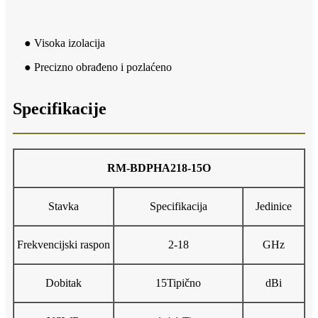
● Visoka izolacija
● Precizno obrađeno i pozlaćeno
Specifikacije
RM-
B
DPH
A218
-
15O
Stavka
Specifikacija
Jedinice
Frekvencijski raspon
2-18
GHz
Dobitak
15
Tipično
dBi