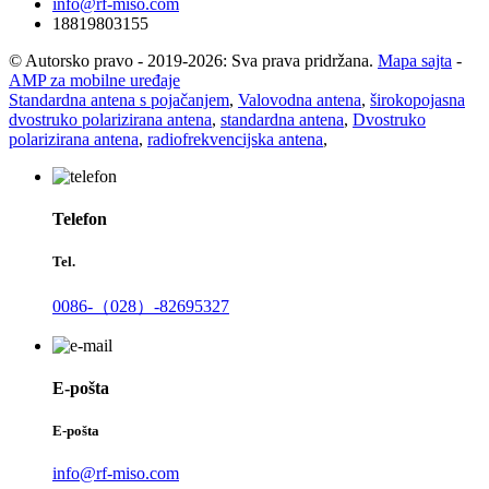
info@rf-miso.com
18819803155
© Autorsko pravo - 2019-2026: Sva prava pridržana.
Mapa sajta
-
AMP za mobilne uređaje
Standardna antena s pojačanjem
,
Valovodna antena
,
širokopojasna
dvostruko polarizirana antena
,
standardna antena
,
Dvostruko
polarizirana antena
,
radiofrekvencijska antena
,
Telefon
Tel.
0086-（028）-82695327
E-pošta
E-pošta
info@rf-miso.com