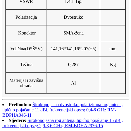
VSWR
1.
4
:1 Tip.
Polarizacija
Dvostruko
Konektor
SMA-žena
Veličina
(D*Š*V)
141,16*141,16*207(
±
5)
mm
Težina
0,287
K
g
Materijal i završna
Al
obrada
Prethodno:
Širokopojasna dvostruko polarizirana rog antena,
tipično pojačanje 11 dBi, frekvencijski opseg 0,4-6 GHz RM-
BDPHA046-11
Sljedeće:
Širokopojasna rog antena, tipično pojačanje 15 dBi,
frekvencijski opseg 2,9-3,6 GHz, RM-BDHA2936-15