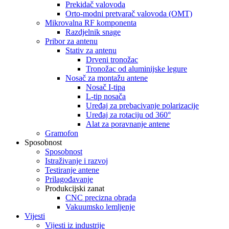
Prekidač valovoda
Orto-modni pretvarač valovoda (OMT)
Mikrovalna RF komponenta
Razdjelnik snage
Pribor za antenu
Stativ za antenu
Drveni tronožac
Tronožac od aluminijske legure
Nosač za montažu antene
Nosač I-tipa
L-tip nosača
Uređaj za prebacivanje polarizacije
Uređaj za rotaciju od 360°
Alat za poravnanje antene
Gramofon
Sposobnost
Sposobnost
Istraživanje i razvoj
Testiranje antene
Prilagođavanje
Produkcijski zanat
CNC precizna obrada
Vakuumsko lemljenje
Vijesti
Vijesti iz industrije