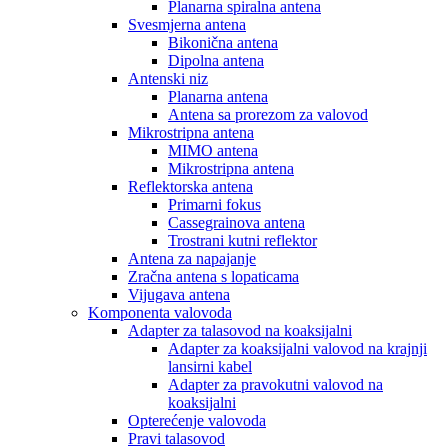
Planarna spiralna antena
Svesmjerna antena
Bikonična antena
Dipolna antena
Antenski niz
Planarna antena
Antena sa prorezom za valovod
Mikrostripna antena
MIMO antena
Mikrostripna antena
Reflektorska antena
Primarni fokus
Cassegrainova antena
Trostrani kutni reflektor
Antena za napajanje
Zračna antena s lopaticama
Vijugava antena
Komponenta valovoda
Adapter za talasovod na koaksijalni
Adapter za koaksijalni valovod na krajnji
lansirni kabel
Adapter za pravokutni valovod na
koaksijalni
Opterećenje valovoda
Pravi talasovod