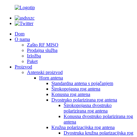
Dom
O nama
Zašto RF MISO
Prodajna služba
Izložba
Paket
Proizvod
Antenski proizvod
Horn antena
Standardna antena s pojačanjem
Širokopojasna rog antena
Konusna rog antena
Dvostruko polarizirana rog antena
Širokopojasna dvostruko
polarizirana rog antena
Konusna dvostruko polarizirana rog
antena
Kružna polarizacijska rog antena
Dvostruka kružna polarizacijska rog