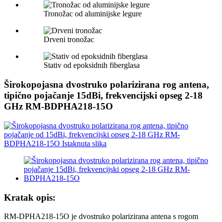
Tronožac od aluminijske legure
Drveni tronožac
Stativ od epoksidnih fiberglasa
Širokopojasna dvostruko polarizirana rog antena,
tipično pojačanje 15dBi, frekvencijski opseg 2-18
GHz RM-BDPHA218-15O
Kratak opis:
RM-DPHA218-15O je dvostruko polarizirana antena s rogom