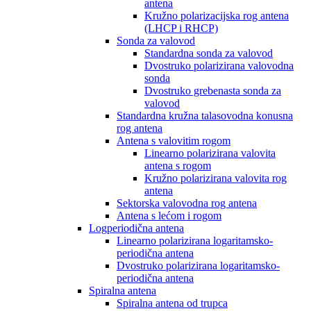
antena
Kružno polarizacijska rog antena
(LHCP i RHCP)
Sonda za valovod
Standardna sonda za valovod
Dvostruko polarizirana valovodna
sonda
Dvostruko grebenasta sonda za
valovod
Standardna kružna talasovodna konusna
rog antena
Antena s valovitim rogom
Linearno polarizirana valovita
antena s rogom
Kružno polarizirana valovita rog
antena
Sektorska valovodna rog antena
Antena s lećom i rogom
Logperiodična antena
Linearno polarizirana logaritamsko-
periodična antena
Dvostruko polarizirana logaritamsko-
periodična antena
Spiralna antena
Spiralna antena od trupca