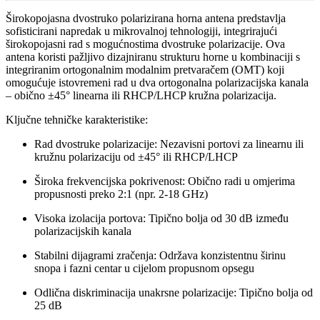
Širokopojasna dvostruko polarizirana horna antena predstavlja
sofisticirani napredak u mikrovalnoj tehnologiji, integrirajući
širokopojasni rad s mogućnostima dvostruke polarizacije. Ova
antena koristi pažljivo dizajniranu strukturu horne u kombinaciji s
integriranim ortogonalnim modalnim pretvaračem (OMT) koji
omogućuje istovremeni rad u dva ortogonalna polarizacijska kanala
– obično ±45° linearna ili RHCP/LHCP kružna polarizacija.
Ključne tehničke karakteristike:
Rad dvostruke polarizacije: Nezavisni portovi za linearnu ili
kružnu polarizaciju od ±45° ili RHCP/LHCP
Široka frekvencijska pokrivenost: Obično radi u omjerima
propusnosti preko 2:1 (npr. 2-18 GHz)
Visoka izolacija portova: Tipično bolja od 30 dB između
polarizacijskih kanala
Stabilni dijagrami zračenja: Održava konzistentnu širinu
snopa i fazni centar u cijelom propusnom opsegu
Odlična diskriminacija unakrsne polarizacije: Tipično bolja od
25 dB