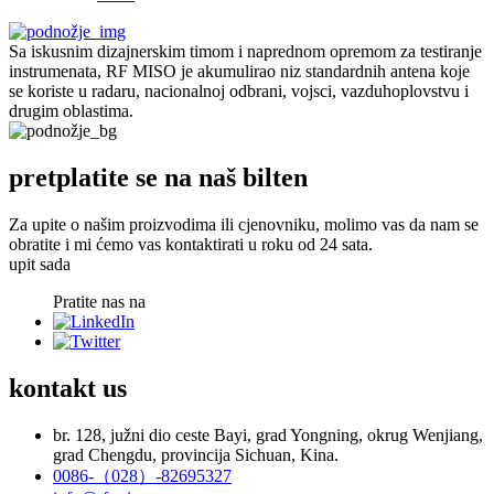
Sa iskusnim dizajnerskim timom i naprednom opremom za testiranje
instrumenata, RF MISO je akumulirao niz standardnih antena koje
se koriste u radaru, nacionalnoj odbrani, vojsci, vazduhoplovstvu i
drugim oblastima.
pretplatite se na naš bilten
Za upite o našim proizvodima ili cjenovniku, molimo vas da nam se
obratite i mi ćemo vas kontaktirati u roku od 24 sata.
upit sada
Pratite nas na
kontakt
us
br. 128, južni dio ceste Bayi, grad Yongning, okrug Wenjiang,
grad Chengdu, provincija Sichuan, Kina.
0086-（028）-82695327