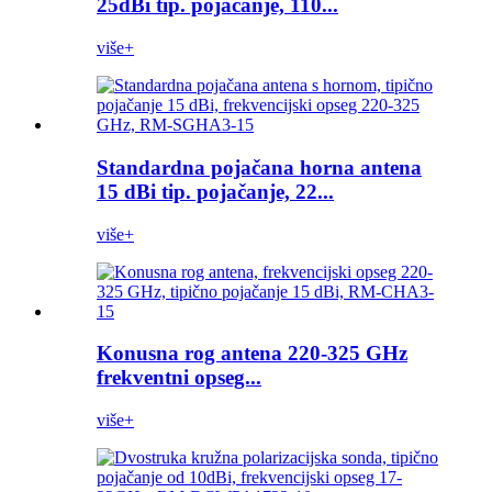
25dBi tip. pojačanje, 110...
više+
Standardna pojačana horna antena
15 dBi tip. pojačanje, 22...
više+
Konusna rog antena 220-325 GHz
frekventni opseg...
više+