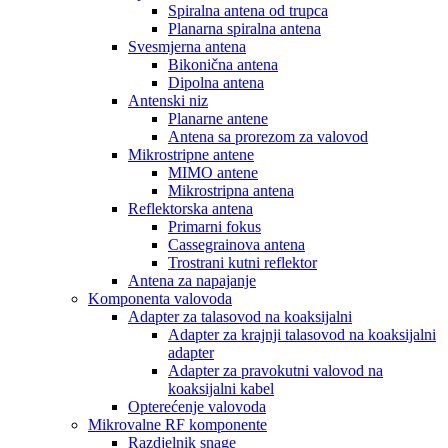
Spiralna antena od trupca
Planarna spiralna antena
Svesmjerna antena
Bikonična antena
Dipolna antena
Antenski niz
Planarne antene
Antena sa prorezom za valovod
Mikrostripne antene
MIMO antene
Mikrostripna antena
Reflektorska antena
Primarni fokus
Cassegrainova antena
Trostrani kutni reflektor
Antena za napajanje
Komponenta valovoda
Adapter za talasovod na koaksijalni
Adapter za krajnji talasovod na koaksijalni
adapter
Adapter za pravokutni valovod na
koaksijalni kabel
Opterećenje valovoda
Mikrovalne RF komponente
Razdjelnik snage