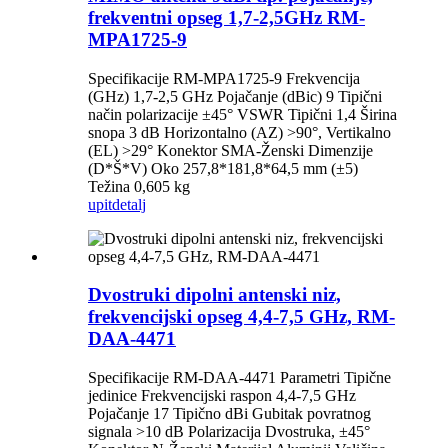
frekventni opseg 1,7-2,5GHz RM-
MPA1725-9
Specifikacije RM-MPA1725-9 Frekvencija
(GHz) 1,7-2,5 GHz Pojačanje (dBic) 9 Tipični
način polarizacije ±45° VSWR Tipični 1,4 Širina
snopa 3 dB Horizontalno (AZ) >90°, Vertikalno
(EL) >29° Konektor SMA-Ženski Dimenzije
(D*Š*V) Oko 257,8*181,8*64,5 mm (±5)
Težina 0,605 kg
upit
detalj
Dvostruki dipolni antenski niz,
frekvencijski opseg 4,4-7,5 GHz, RM-
DAA-4471
Specifikacije RM-DAA-4471 Parametri Tipične
jedinice Frekvencijski raspon 4,4-7,5 GHz
Pojačanje 17 Tipično dBi Gubitak povratnog
signala >10 dB Polarizacija Dvostruka, ±45°