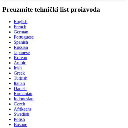
Preuzmite tehnički list proizvoda
English
French
German
Portuguese
Spanish
Russian
Japanese
Korean
Arabic
Irish
Greek
Turkish
Italian
Danish
Romanian
Indonesian
Czech
Afrikaans
Swedish
Polish
Basque