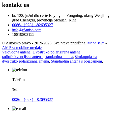
kontakt
us
br. 128, južni dio ceste Bayi, grad Yongning, okrug Wenjiang,
grad Chengdu, provincija Sichuan, Kina.
0086-（028）-82695327
info@rf-miso.com
18819803155
© Autorsko pravo - 2019-2025: Sva prava pridržana.
Mapa sajta
-
AMP za mobilne uređaje
Valovodna antena
,
Dvostruko polarizirana antena
,
radiofrekvencijska antena
,
standardna antena
,
širokopojasna
dvostruko polarizirana antena
,
Standardna antena s pojačanjem
,
Telefon
Tel.
0086-（028）-82695327