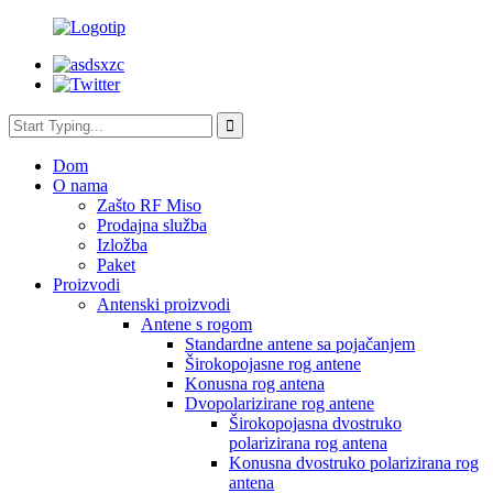
Dom
O nama
Zašto RF Miso
Prodajna služba
Izložba
Paket
Proizvodi
Antenski proizvodi
Antene s rogom
Standardne antene sa pojačanjem
Širokopojasne rog antene
Konusna rog antena
Dvopolarizirane rog antene
Širokopojasna dvostruko
polarizirana rog antena
Konusna dvostruko polarizirana rog
antena