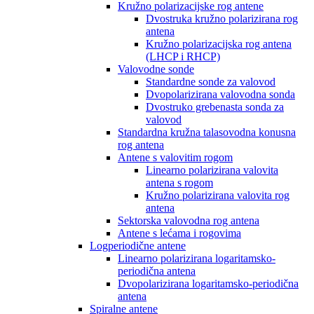
Kružno polarizacijske rog antene
Dvostruka kružno polarizirana rog
antena
Kružno polarizacijska rog antena
(LHCP i RHCP)
Valovodne sonde
Standardne sonde za valovod
Dvopolarizirana valovodna sonda
Dvostruko grebenasta sonda za
valovod
Standardna kružna talasovodna konusna
rog antena
Antene s valovitim rogom
Linearno polarizirana valovita
antena s rogom
Kružno polarizirana valovita rog
antena
Sektorska valovodna rog antena
Antene s lećama i rogovima
Logperiodične antene
Linearno polarizirana logaritamsko-
periodična antena
Dvopolarizirana logaritamsko-periodična
antena
Spiralne antene