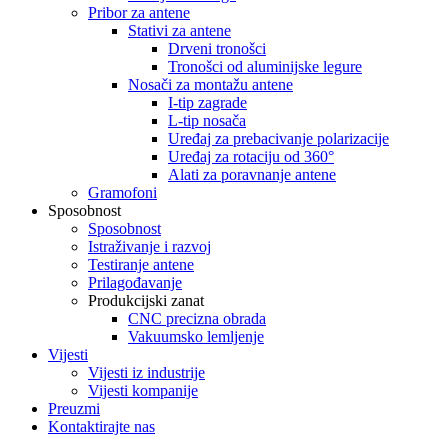
Pribor za antene
Stativi za antene
Drveni tronošci
Tronošci od aluminijske legure
Nosači za montažu antene
I-tip zagrade
L-tip nosača
Uređaj za prebacivanje polarizacije
Uređaj za rotaciju od 360°
Alati za poravnanje antene
Gramofoni
Sposobnost
Sposobnost
Istraživanje i razvoj
Testiranje antene
Prilagođavanje
Produkcijski zanat
CNC precizna obrada
Vakuumsko lemljenje
Vijesti
Vijesti iz industrije
Vijesti kompanije
Preuzmi
Kontaktirajte nas