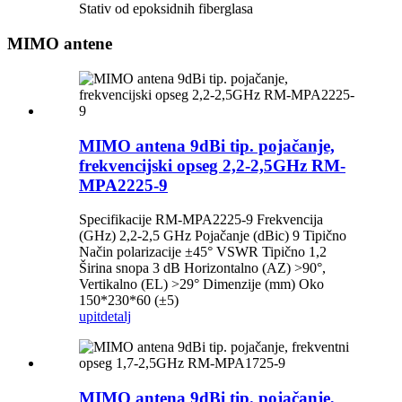
Stativ od epoksidnih fiberglasa
MIMO antene
MIMO antena 9dBi tip. pojačanje,
frekvencijski opseg 2,2-2,5GHz RM-
MPA2225-9
Specifikacije RM-MPA2225-9 Frekvencija
(GHz) 2,2-2,5 GHz Pojačanje (dBic) 9 Tipično
Način polarizacije ±45° VSWR Tipično 1,2
Širina snopa 3 dB Horizontalno (AZ) >90°,
Vertikalno (EL) >29° Dimenzije (mm) Oko
150*230*60 (±5)
upit
detalj
MIMO antena 9dBi tip. pojačanje,