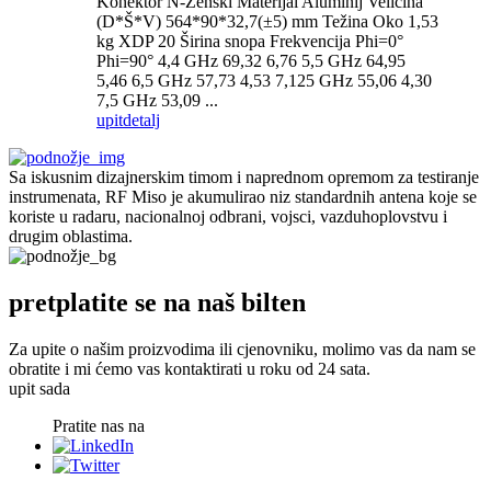
Konektor N-Ženski Materijal Aluminij Veličina
(D*Š*V) 564*90*32,7(±5) mm Težina Oko 1,53
kg XDP 20 Širina snopa Frekvencija Phi=0°
Phi=90° 4,4 GHz 69,32 6,76 5,5 GHz 64,95
5,46 6,5 GHz 57,73 4,53 7,125 GHz 55,06 4,30
7,5 GHz 53,09 ...
upit
detalj
Sa iskusnim dizajnerskim timom i naprednom opremom za testiranje
instrumenata, RF Miso je akumulirao niz standardnih antena koje se
koriste u radaru, nacionalnoj odbrani, vojsci, vazduhoplovstvu i
drugim oblastima.
pretplatite se na naš bilten
Za upite o našim proizvodima ili cjenovniku, molimo vas da nam se
obratite i mi ćemo vas kontaktirati u roku od 24 sata.
upit sada
Pratite nas na